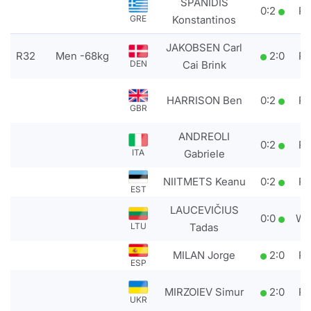
SPANIDIS
0
:
2
P
Konstantinos
GRE
JAKOBSEN Carl
R32
Men -68kg
2
:
0
P
Cai Brink
DEN
HARRISON Ben
0
:
2
P
GBR
ANDREOLI
0
:
2
P
Gabriele
ITA
NIITMETS Keanu
0
:
2
P
EST
LAUCEVIČIUS
0
:
0
W
Tadas
LTU
MILAN Jorge
2
:
0
P
ESP
MIRZOIEV Simur
2
:
0
P
UKR