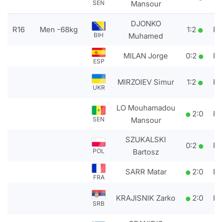
Mansour
SEN
DJONKO
R16
Men -68kg
1
:
2
P
Muhamed
BIH
MILAN Jorge
0
:
2
P
ESP
MIRZOIEV Simur
1
:
2
P
UKR
LO Mouhamadou
2
:
0
P
Mansour
SEN
SZUKALSKI
0
:
2
P
Bartosz
POL
SARR Matar
2
:
0
P
FRA
KRAJISNIK Zarko
2
:
0
P
SRB