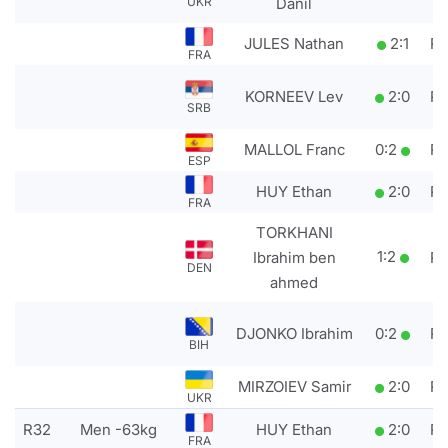
Danil
UKR
JULES Nathan
2
:
1
P
FRA
KORNEEV Lev
2
:
0
P
SRB
MALLOL Franc
0
:
2
P
ESP
HUY Ethan
2
:
0
P
FRA
TORKHANI
1
:
2
Ibrahim ben
P
DEN
ahmed
DJONKO Ibrahim
0
:
2
P
BIH
MIRZOIEV Samir
2
:
0
P
UKR
R32
Men -63kg
HUY Ethan
2
:
0
P
FRA