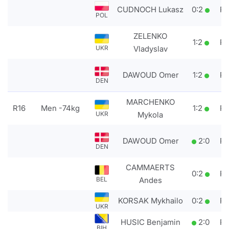
CUDNOCH Lukasz
0
:
2
P
POL
ZELENKO
1
:
2
P
Vladyslav
UKR
DAWOUD Omer
1
:
2
P
DEN
MARCHENKO
R16
Men -74kg
1
:
2
P
Mykola
UKR
DAWOUD Omer
2
:
0
P
DEN
CAMMAERTS
0
:
2
P
Andes
BEL
KORSAK Mykhailo
0
:
2
P
UKR
HUSIC Benjamin
2
:
0
P
BIH