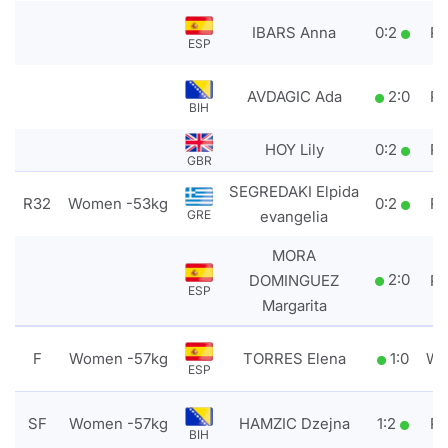
IBARS Anna
0
:
2
P
ESP
AVDAGIC Ada
2
:
0
P
BIH
HOY Lily
0
:
2
P
GBR
SEGREDAKI Elpida
R32
Women -53kg
0
:
2
P
evangelia
GRE
MORA
2
:
0
DOMINGUEZ
P
ESP
Margarita
F
Women -57kg
TORRES Elena
1
:
0
W
ESP
SF
Women -57kg
HAMZIC Dzejna
1
:
2
P
BIH