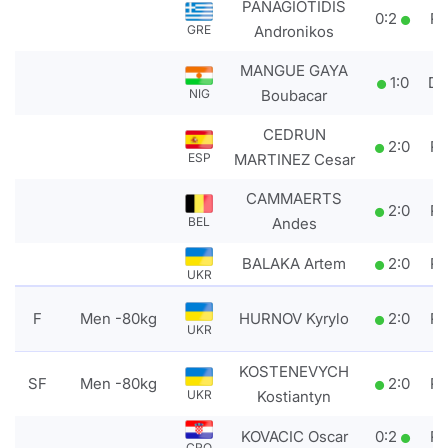
PANAGIOTIDIS
0
:
2
P
Andronikos
GRE
MANGUE GAYA
1
:
0
D
Boubacar
NIG
CEDRUN
2
:
0
P
MARTINEZ Cesar
ESP
CAMMAERTS
2
:
0
P
Andes
BEL
BALAKA Artem
2
:
0
P
UKR
F
Men -80kg
HURNOV Kyrylo
2
:
0
P
UKR
KOSTENEVYCH
SF
Men -80kg
2
:
0
P
Kostiantyn
UKR
KOVACIC Oscar
0
:
2
P
CRO