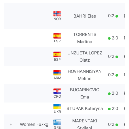
0
:
2
BAHRI Elae
P
NOR
TORRENTS
2
:
0
P
Martina
ESP
UNZUETA LOPEZ
0
:
2
P
Olatz
ESP
HOVHANNISYAN
0
:
2
P
Meline
ARM
BUGARINOVIC
2
:
0
P
Ema
CRO
STUPAK Kateryna
2
:
0
P
UKR
MARENTAKI
F
Women -67kg
0
:
2
P
Styliani
GRE