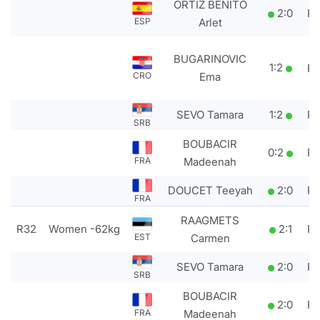
ORTIZ BENITO
2
:
0
P
Arlet
ESP
BUGARINOVIC
1
:
2
P
Ema
CRO
SEVO Tamara
1
:
2
P
SRB
BOUBACIR
0
:
2
P
Madeenah
FRA
DOUCET Teeyah
2
:
0
P
FRA
RAAGMETS
R32
Women -62kg
2
:
1
P
Carmen
EST
SEVO Tamara
2
:
0
P
SRB
BOUBACIR
2
:
0
P
Madeenah
FRA