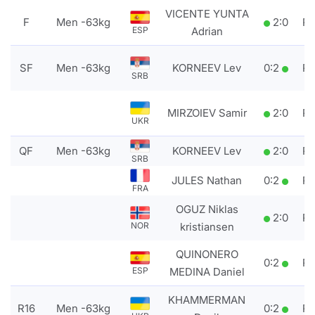
VICENTE YUNTA
F
Men -63kg
2
:
0
P
Adrian
ESP
SF
Men -63kg
KORNEEV Lev
0
:
2
P
SRB
MIRZOIEV Samir
2
:
0
P
UKR
QF
Men -63kg
KORNEEV Lev
2
:
0
P
SRB
JULES Nathan
0
:
2
P
FRA
OGUZ Niklas
2
:
0
P
kristiansen
NOR
QUINONERO
0
:
2
P
MEDINA Daniel
ESP
KHAMMERMAN
R16
Men -63kg
0
:
2
P