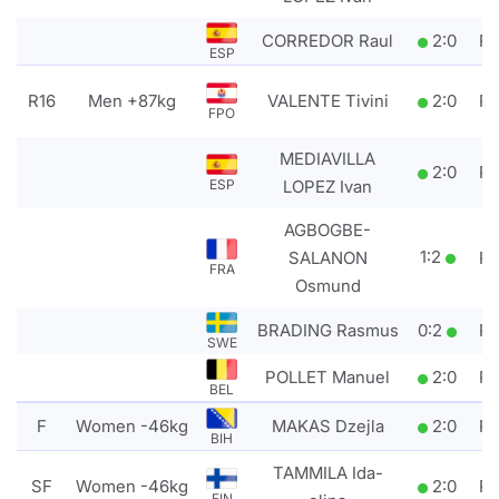
CORREDOR Raul
2
:
0
P
ESP
R16
Men +87kg
VALENTE Tivini
2
:
0
P
FPO
MEDIAVILLA
2
:
0
P
LOPEZ Ivan
ESP
AGBOGBE-
1
:
2
SALANON
P
FRA
Osmund
BRADING Rasmus
0
:
2
P
SWE
POLLET Manuel
2
:
0
P
BEL
F
Women -46kg
MAKAS Dzejla
2
:
0
P
BIH
TAMMILA Ida-
SF
Women -46kg
2
:
0
P
FIN