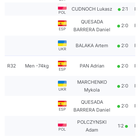
CUDNOCH Lukasz
2
:
1
P
POL
QUESADA
2
:
0
P
BARRERA Daniel
ESP
BALAKA Artem
2
:
0
P
UKR
R32
Men -74kg
PAN Adrian
2
:
0
P
ESP
MARCHENKO
2
:
0
P
Mykola
UKR
QUESADA
2
:
0
P
BARRERA Daniel
ESP
POLCZYNSKI
1
:
2
P
Adam
POL