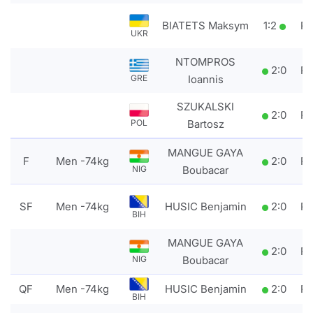
BIATETS Maksym
1
:
2
P
UKR
NTOMPROS
2
:
0
P
Ioannis
GRE
SZUKALSKI
2
:
0
P
Bartosz
POL
MANGUE GAYA
F
Men -74kg
2
:
0
P
Boubacar
NIG
SF
Men -74kg
HUSIC Benjamin
2
:
0
P
BIH
MANGUE GAYA
2
:
0
P
Boubacar
NIG
QF
Men -74kg
HUSIC Benjamin
2
:
0
P
BIH