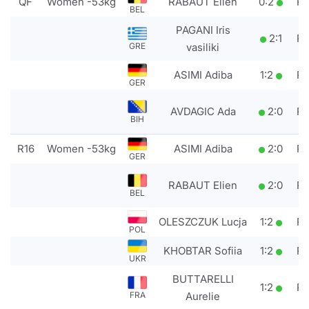
QF
Women -53kg
RABAUT Elien
0
:
2
P
BEL
PAGANI Iris
2
:
1
P
vasiliki
GRE
ASIMI Adiba
1
:
2
P
GER
AVDAGIC Ada
2
:
0
P
BIH
R16
Women -53kg
ASIMI Adiba
2
:
0
P
GER
RABAUT Elien
2
:
0
P
BEL
OLESZCZUK Lucja
1
:
2
P
POL
KHOBTAR Sofiia
1
:
2
P
UKR
BUTTARELLI
1
:
2
P
Aurelie
FRA