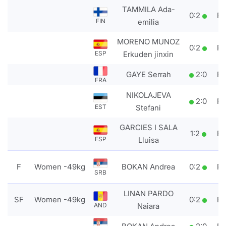
TAMMILA Ada-
0
:
2
P
emilia
FIN
MORENO MUNOZ
0
:
2
P
Erkuden jinxin
ESP
GAYE Serrah
2
:
0
P
FRA
NIKOLAJEVA
2
:
0
P
Stefani
EST
GARCIES I SALA
1
:
2
P
Lluisa
ESP
F
Women -49kg
BOKAN Andrea
0
:
2
P
SRB
LINAN PARDO
SF
Women -49kg
0
:
2
P
Naiara
AND