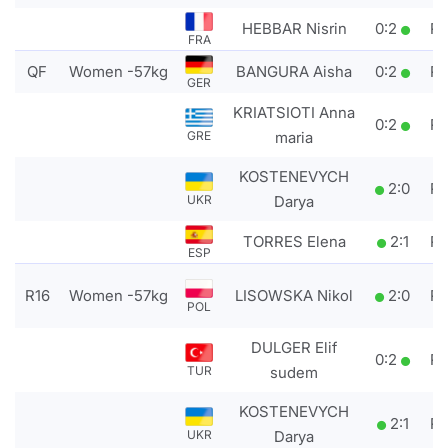
HEBBAR Nisrin
0
:
2
P
FRA
QF
Women -57kg
BANGURA Aisha
0
:
2
P
GER
KRIATSIOTI Anna
0
:
2
P
maria
GRE
KOSTENEVYCH
2
:
0
P
Darya
UKR
TORRES Elena
2
:
1
P
ESP
R16
Women -57kg
LISOWSKA Nikol
2
:
0
P
POL
DULGER Elif
0
:
2
P
sudem
TUR
KOSTENEVYCH
2
:
1
P
Darya
UKR