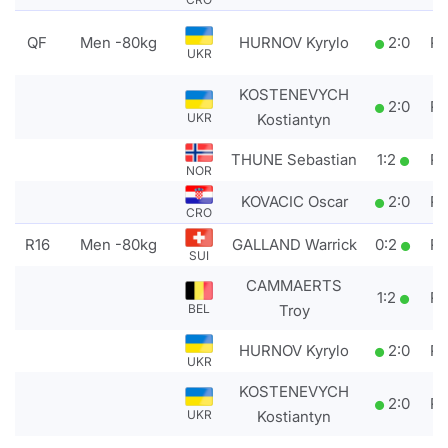
QF
Men -80kg
HURNOV Kyrylo
2
:
0
P
UKR
KOSTENEVYCH
2
:
0
P
Kostiantyn
UKR
THUNE Sebastian
1
:
2
P
NOR
KOVACIC Oscar
2
:
0
P
CRO
R16
Men -80kg
GALLAND Warrick
0
:
2
P
SUI
CAMMAERTS
1
:
2
P
Troy
BEL
HURNOV Kyrylo
2
:
0
P
UKR
KOSTENEVYCH
2
:
0
P
Kostiantyn
UKR