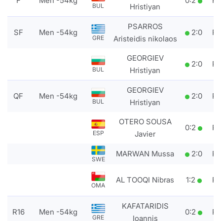
F
Men -54kg
0
:
2
P
Hristiyan
BUL
PSARROS
SF
Men -54kg
2
:
0
P
Aristeidis nikolaos
GRE
GEORGIEV
2
:
0
P
Hristiyan
BUL
GEORGIEV
QF
Men -54kg
2
:
0
P
Hristiyan
BUL
OTERO SOUSA
0
:
2
P
Javier
ESP
MARWAN Mussa
2
:
0
P
SWE
AL TOOQI Nibras
1
:
2
P
OMA
KAFATARIDIS
R16
Men -54kg
0
:
2
P
Ioannis
GRE