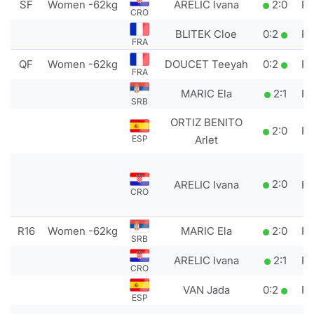
SF
Women -62kg
ARELIC Ivana
2
:
0
P
CRO
BLITEK Cloe
0
:
2
P
FRA
QF
Women -62kg
DOUCET Teeyah
0
:
2
P
FRA
MARIC Ela
2
:
1
P
SRB
ORTIZ BENITO
2
:
0
P
Arlet
ESP
2
:
0
ARELIC Ivana
P
CRO
R16
Women -62kg
MARIC Ela
2
:
0
P
SRB
ARELIC Ivana
2
:
1
P
CRO
VAN Jada
0
:
2
P
ESP