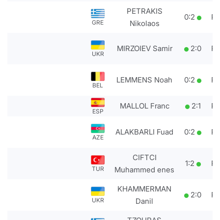
PETRAKIS
0
:
2
P
Nikolaos
GRE
MIRZOIEV Samir
2
:
0
P
UKR
LEMMENS Noah
0
:
2
P
BEL
MALLOL Franc
2
:
1
P
ESP
ALAKBARLI Fuad
0
:
2
P
AZE
CIFTCI
1
:
2
P
Muhammed enes
TUR
KHAMMERMAN
2
:
0
P
Danil
UKR