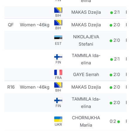
elina
MAKAS Dzejla
2
:
1
P
BIH
QF
Women -46kg
MAKAS Dzejla
2
:
0
P
BIH
NIKOLAJEVA
2
:
0
P
Stefani
EST
TAMMILA Ida-
2
:
1
P
elina
FIN
GAYE Serrah
2
:
0
P
FRA
R16
Women -46kg
MAKAS Dzejla
2
:
0
P
BIH
TAMMILA Ida-
2
:
0
P
elina
FIN
CHORNUKHA
0
:
2
P
Mariia
UKR