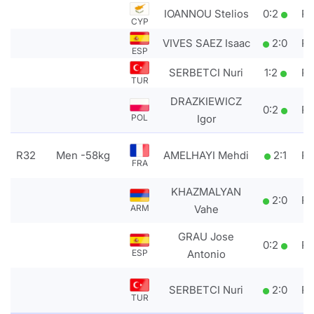
IOANNOU Stelios
0
:
2
P
CYP
VIVES SAEZ Isaac
2
:
0
P
ESP
SERBETCI Nuri
1
:
2
P
TUR
DRAZKIEWICZ
0
:
2
P
Igor
POL
R32
Men -58kg
AMELHAYI Mehdi
2
:
1
P
FRA
KHAZMALYAN
2
:
0
P
Vahe
ARM
GRAU Jose
0
:
2
P
Antonio
ESP
SERBETCI Nuri
2
:
0
P
TUR