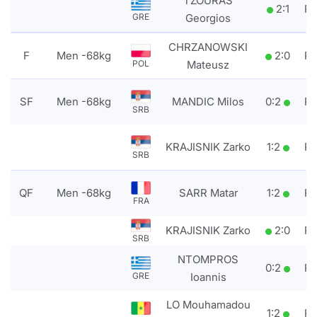
TZOURAS
2
:
1
P
Georgios
GRE
CHRZANOWSKI
F
Men -68kg
2
:
0
P
Mateusz
POL
SF
Men -68kg
MANDIC Milos
0
:
2
P
SRB
KRAJISNIK Zarko
1
:
2
P
SRB
QF
Men -68kg
SARR Matar
1
:
2
P
FRA
KRAJISNIK Zarko
2
:
0
P
SRB
NTOMPROS
0
:
2
P
Ioannis
GRE
LO Mouhamadou
1
:
2
P