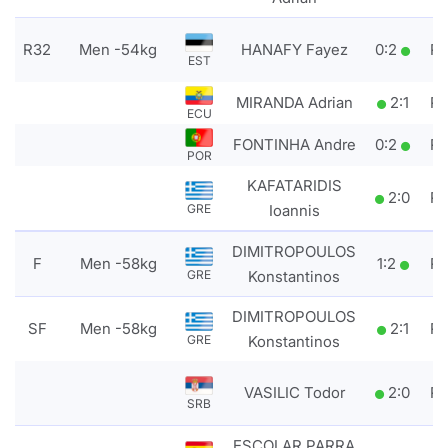
R32
Men -54kg
HANAFY Fayez
0
:
2
P
EST
MIRANDA Adrian
2
:
1
P
ECU
FONTINHA Andre
0
:
2
P
POR
KAFATARIDIS
2
:
0
P
Ioannis
GRE
DIMITROPOULOS
F
Men -58kg
1
:
2
P
Konstantinos
GRE
DIMITROPOULOS
SF
Men -58kg
2
:
1
P
Konstantinos
GRE
VASILIC Todor
2
:
0
P
SRB
ESCOLAR PARRA