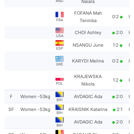
Naiara
AND
FOFANA Mah
0
:
2
P
Teninba
FRA
CHOI Ashley
2
:
0
P
USA
NSANGU June
1
:
2
P
ESP
KARYDI Melina
0
:
2
P
GRE
KRAJEWSKA
1
:
2
P
Nikola
POL
F
Women -53kg
AVDAGIC Ada
2
:
0
P
BIH
SF
Women -53kg
KRAISNIK Katarina
2
:
1
P
BIH
AVDAGIC Ada
2
:
0
P
BIH