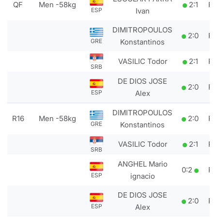
QF
Men -58kg
2
:
1
P
Ivan
ESP
DIMITROPOULOS
2
:
0
P
Konstantinos
GRE
VASILIC Todor
2
:
1
P
SRB
DE DIOS JOSE
2
:
0
P
Alex
ESP
DIMITROPOULOS
R16
Men -58kg
2
:
0
P
Konstantinos
GRE
VASILIC Todor
2
:
1
P
SRB
ANGHEL Mario
0
:
2
P
ignacio
ESP
DE DIOS JOSE
2
:
0
P
Alex
ESP