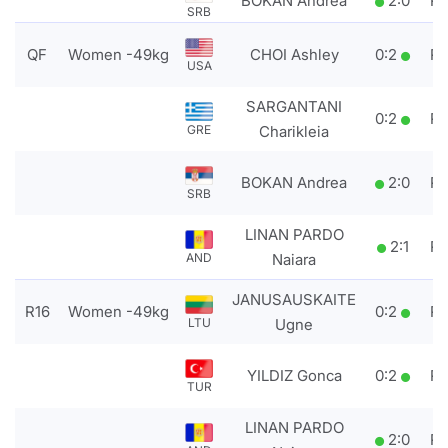
BOKAN Andrea
2
:
0
P
SRB
QF
Women -49kg
CHOI Ashley
0
:
2
P
USA
SARGANTANI
0
:
2
P
Charikleia
GRE
BOKAN Andrea
2
:
0
P
SRB
LINAN PARDO
2
:
1
P
Naiara
AND
JANUSAUSKAITE
R16
Women -49kg
0
:
2
P
Ugne
LTU
YILDIZ Gonca
0
:
2
P
TUR
LINAN PARDO
2
:
0
P