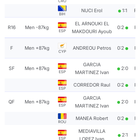
CRO
NUCI Erol
1
:
1
R
BIH
EL ARNOUKI EL
R16
Men -87kg
0
:
2
P
MAKDOURI Ayoub
ESP
F
Men +87kg
ANDREOU Petros
0
:
2
P
CYP
GARCIA
SF
Men +87kg
2
:
0
P
MARTINEZ Ivan
ESP
CORREDOR Raul
0
:
2
P
ESP
GARCIA
QF
Men +87kg
2
:
0
P
MARTINEZ Ivan
ESP
MANEA Robert
0
:
2
P
ROU
MEDIAVILLA
2
:
1
P
LOPEZ Ivan
ESP