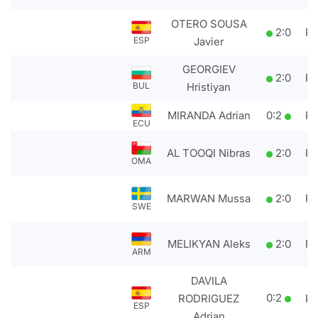
OTERO SOUSA
2
:
0
P
Javier
ESP
GEORGIEV
2
:
0
P
Hristiyan
BUL
MIRANDA Adrian
0
:
2
P
ECU
AL TOOQI Nibras
2
:
0
P
OMA
MARWAN Mussa
2
:
0
P
SWE
MELIKYAN Aleks
2
:
0
P
ARM
DAVILA
0
:
2
RODRIGUEZ
P
ESP
Adrian