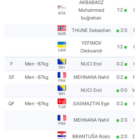
AKBABAOZ
1
:
2
Muhammed
P
RTA
buğrahan
THUNE Sebastian
2
:
0
P
NOR
YEFIMOV
1
:
2
P
Oleksandr
UKR
F
Men -87kg
NUCI Erol
0
:
2
P
BIH
SF
Men -87kg
MEHNANA Nahil
0
:
2
R
FRA
NUCI Erol
0
:
0
W
BIH
QF
Men -87kg
SASMAZTIN Ege
0
:
2
P
TUR
MEHNANA Nahil
2
:
0
P
FRA
BRANTUŠA Roko
2
:
0
D