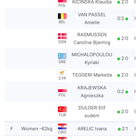
KICINSKA Klaudia
2
:
0
P
POL
VAN PASSEL
0
:
2
P
Amelie
BEL
RASMUSSEN
2
:
0
P
Caroline Bjerring
DEN
MICHALOPOULOU
2
:
0
P
Kyriaki
GRE
TEGGERI Markella
2
:
0
P
CYP
KRAJEWSKA
0
:
2
P
Agnieszka
POL
DULGER Elif
2
:
0
P
sudem
TUR
F
Women -62kg
ARELIC Ivana
2
:
1
P
CRO