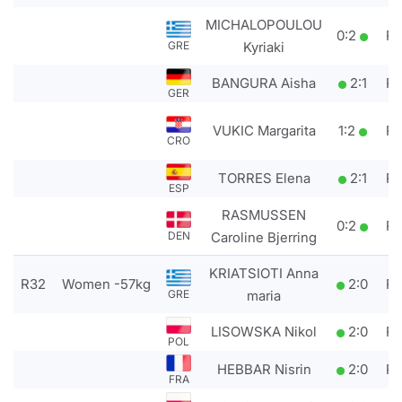
MICHALOPOULOU
0
:
2
P
Kyriaki
GRE
BANGURA Aisha
2
:
1
P
GER
VUKIC Margarita
1
:
2
P
CRO
TORRES Elena
2
:
1
P
ESP
RASMUSSEN
0
:
2
P
Caroline Bjerring
DEN
KRIATSIOTI Anna
R32
Women -57kg
2
:
0
P
maria
GRE
LISOWSKA Nikol
2
:
0
P
POL
HEBBAR Nisrin
2
:
0
P
FRA